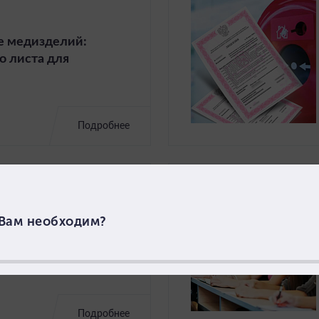
е медизделий:
о листа для
Подробнее
ензировании
й деятельности
Подробнее