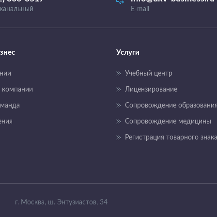
канальный
E-mail
знес
Услуги
нии
Учебный центр
 компании
Лицензирование
оманда
Сопровождение образовани
ения
Сопровождение медицины
Регистрация товарного знак
г. Москва, ш. Энтузиастов, 34