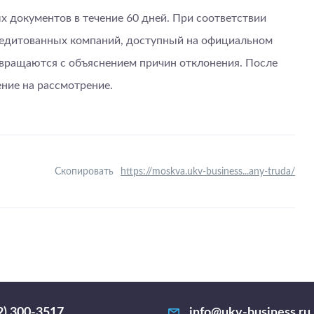
 документов в течение 60 дней. При соответствии
кредитованных компаний, доступный на официальном
звращаются с объяснением причин отклонения. После
ние на рассмотрение.
Скопировать
https://moskva.ukv-business...any-truda/
2) 300-3517
info@ukv-business.ru